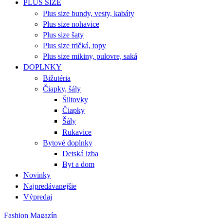
PLUS SIZE
Plus size bundy, vesty, kabáty
Plus size nohavice
Plus size šaty
Plus size tričká, topy
Plus size mikiny, pulovre, saká
DOPLNKY
Bižutéria
Čiapky, šály
Šiltovky
Čiapky
Šály
Rukavice
Bytové doplnky
Detská izba
Byt a dom
Novinky
Najpredávanejšie
Výpredaj
Fashion Magazín