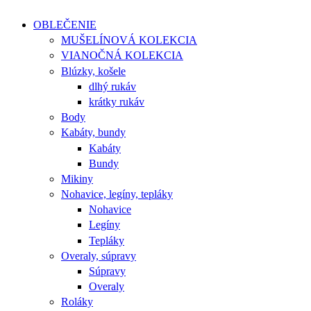
OBLEČENIE
MUŠELÍNOVÁ KOLEKCIA
VIANOČNÁ KOLEKCIA
Blúzky, košele
dlhý rukáv
krátky rukáv
Body
Kabáty, bundy
Kabáty
Bundy
Mikiny
Nohavice, legíny, tepláky
Nohavice
Legíny
Tepláky
Overaly, súpravy
Súpravy
Overaly
Roláky