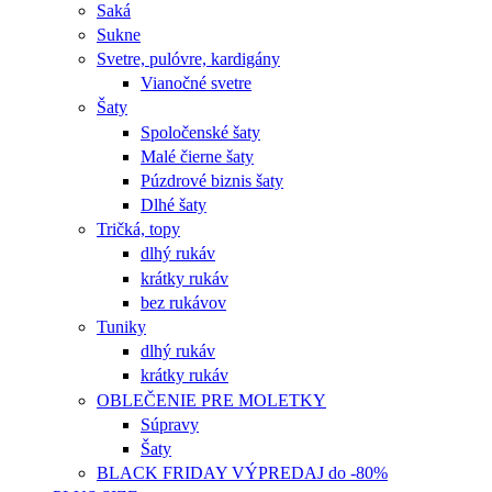
Saká
Sukne
Svetre, pulóvre, kardigány
Vianočné svetre
Šaty
Spoločenské šaty
Malé čierne šaty
Púzdrové biznis šaty
Dlhé šaty
Tričká, topy
dlhý rukáv
krátky rukáv
bez rukávov
Tuniky
dlhý rukáv
krátky rukáv
OBLEČENIE PRE MOLETKY
Súpravy
Šaty
BLACK FRIDAY VÝPREDAJ do -80%