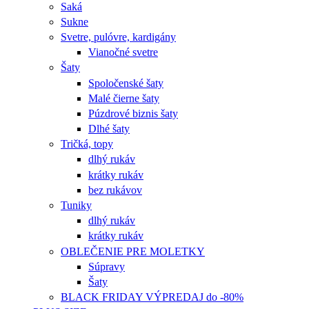
Saká
Sukne
Svetre, pulóvre, kardigány
Vianočné svetre
Šaty
Spoločenské šaty
Malé čierne šaty
Púzdrové biznis šaty
Dlhé šaty
Tričká, topy
dlhý rukáv
krátky rukáv
bez rukávov
Tuniky
dlhý rukáv
krátky rukáv
OBLEČENIE PRE MOLETKY
Súpravy
Šaty
BLACK FRIDAY VÝPREDAJ do -80%