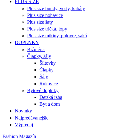
PLUS SIZE
Plus size bundy, vesty, kabáty
Plus size nohavice
Plus size šaty
Plus size tričká, topy
Plus size mikiny, pulovre, saká
DOPLNKY
Bižutéria
Čiapky, šály
Šiltovky
Čiapky
Šály
Rukavice
Bytové doplnky
Detská izba
Byt a dom
Novinky
Najpredávanejšie
Výpredaj
Fashion Magazín