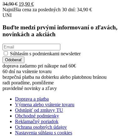
Original
Current
34,90
€
19,90
€
price
price
Najnižšia cena za posledných 30 dní:
34,90
€
was:
is:
UNI
34,90 €.
19,90 €.
Buďte medzi prvými informovaní o zľavách,
novinkách a akciách
Súhlasím s podmienkami newsletter
Odoberať
doprava zadarmo pri nákupe nad 60€
60 dní na vrátenie tovaru
bezpečná platba na dobierku alebo platobnou bránou
radi poradíme, pomôžeme
pravidelné novinky a zľavy
Doprava a platba
Výmena alebo vrátenie tovaru
Odstúpiť od zmluvy TU
Obchodné podmienky
Reklamačný poriadok
Ochrana osobných údajov
Nastavenia súhlasu s cookies