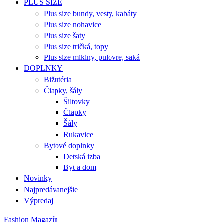
PLUS SIZE
Plus size bundy, vesty, kabáty
Plus size nohavice
Plus size šaty
Plus size tričká, topy
Plus size mikiny, pulovre, saká
DOPLNKY
Bižutéria
Čiapky, šály
Šiltovky
Čiapky
Šály
Rukavice
Bytové doplnky
Detská izba
Byt a dom
Novinky
Najpredávanejšie
Výpredaj
Fashion Magazín