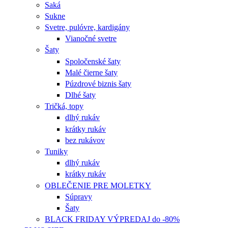
Saká
Sukne
Svetre, pulóvre, kardigány
Vianočné svetre
Šaty
Spoločenské šaty
Malé čierne šaty
Púzdrové biznis šaty
Dlhé šaty
Tričká, topy
dlhý rukáv
krátky rukáv
bez rukávov
Tuniky
dlhý rukáv
krátky rukáv
OBLEČENIE PRE MOLETKY
Súpravy
Šaty
BLACK FRIDAY VÝPREDAJ do -80%