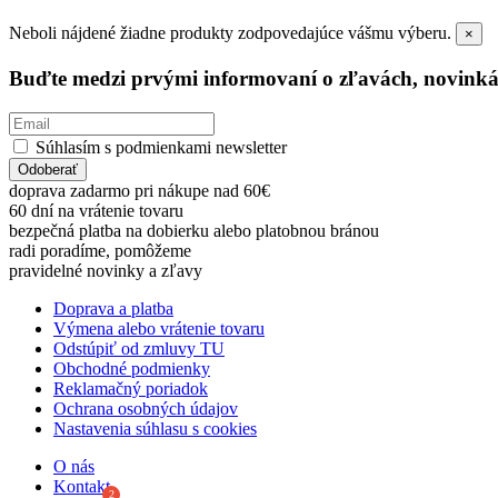
Neboli nájdené žiadne produkty zodpovedajúce vášmu výberu.
×
Buďte medzi prvými informovaní o zľavách, novinká
Súhlasím s podmienkami newsletter
Odoberať
doprava zadarmo pri nákupe nad 60€
60 dní na vrátenie tovaru
bezpečná platba na dobierku alebo platobnou bránou
radi poradíme, pomôžeme
pravidelné novinky a zľavy
Doprava a platba
Výmena alebo vrátenie tovaru
Odstúpiť od zmluvy TU
Obchodné podmienky
Reklamačný poriadok
Ochrana osobných údajov
Nastavenia súhlasu s cookies
O nás
Kontakt