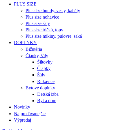
PLUS SIZE
Plus size bundy, vesty, kabáty
Plus size nohavice
Plus size šaty
Plus size tričká, topy
Plus size mikiny, pulovre, saká
DOPLNKY
Bižutéria
Čiapky, šály
Šiltovky
Čiapky
Šály
Rukavice
Bytové doplnky
Detská izba
Byt a dom
Novinky
Najpredávanejšie
Výpredaj