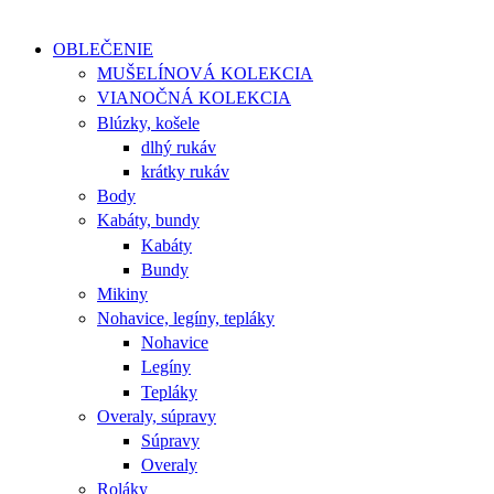
OBLEČENIE
MUŠELÍNOVÁ KOLEKCIA
VIANOČNÁ KOLEKCIA
Blúzky, košele
dlhý rukáv
krátky rukáv
Body
Kabáty, bundy
Kabáty
Bundy
Mikiny
Nohavice, legíny, tepláky
Nohavice
Legíny
Tepláky
Overaly, súpravy
Súpravy
Overaly
Roláky