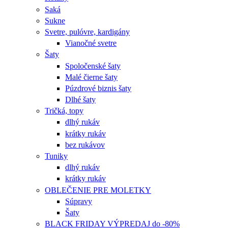
Saká
Sukne
Svetre, pulóvre, kardigány
Vianočné svetre
Šaty
Spoločenské šaty
Malé čierne šaty
Púzdrové biznis šaty
Dlhé šaty
Tričká, topy
dlhý rukáv
krátky rukáv
bez rukávov
Tuniky
dlhý rukáv
krátky rukáv
OBLEČENIE PRE MOLETKY
Súpravy
Šaty
BLACK FRIDAY VÝPREDAJ do -80%