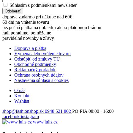
Súhlasím s podmienkami newsletter
Odoberať
doprava zadarmo pri nákupe nad 60€
60 dní na vrátenie tovaru
bezpečná platba na dobierku alebo platobnou bránou
radi poradíme, pomôžeme
pravidelné novinky a zľavy
Doprava a platba
Výmena alebo vrátenie tovaru
Odstúpiť od zmluvy TU
Obchodné podmienky
Reklamačný poriadok
Ochrana osobných údajov
Nastavenia súhlasu s cookies
O nás
Kontakt
Wishlist
shop@fashionshop.sk
0948 521 802
PO-PIA 08:00 - 16:00
facebook
instagram
www.lulis.cz