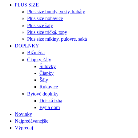
PLUS SIZE
Plus size bundy, vesty, kabáty
Plus size nohavice
Plus size šaty
Plus size tričká, topy
Plus size mikiny, pulovre, saká
DOPLNKY
Bižutéria
Čiapky, šály
Šiltovky
Čiapky
Šály
Rukavice
Bytové doplnky
Detská izba
Byt a dom
Novinky
Najpredávanejšie
Výpredaj