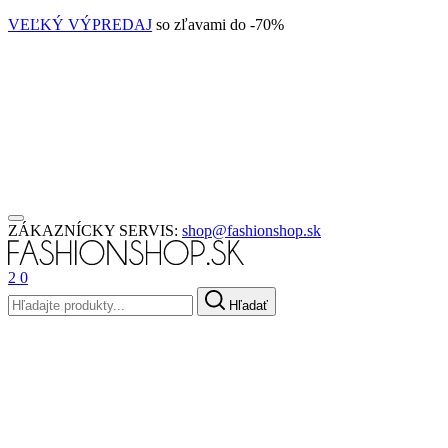
VEĽKÝ VÝPREDAJ
so zľavami do -70%
ZÁKAZNÍCKY SERVIS:
shop@fashionshop.sk
2
0
Hľadať