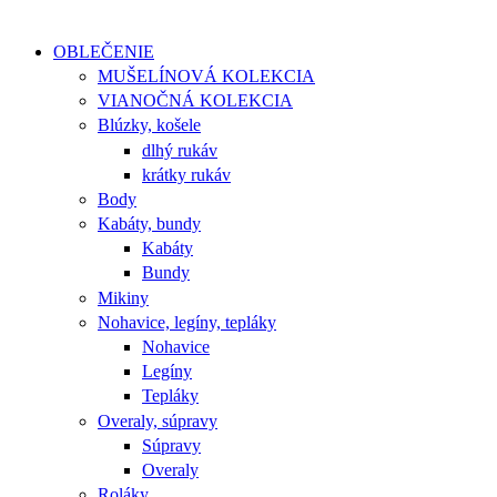
OBLEČENIE
MUŠELÍNOVÁ KOLEKCIA
VIANOČNÁ KOLEKCIA
Blúzky, košele
dlhý rukáv
krátky rukáv
Body
Kabáty, bundy
Kabáty
Bundy
Mikiny
Nohavice, legíny, tepláky
Nohavice
Legíny
Tepláky
Overaly, súpravy
Súpravy
Overaly
Roláky