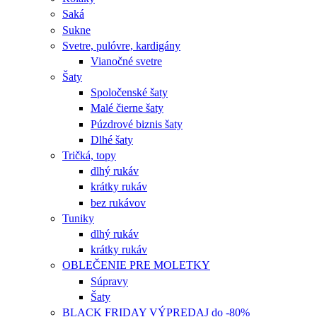
Saká
Sukne
Svetre, pulóvre, kardigány
Vianočné svetre
Šaty
Spoločenské šaty
Malé čierne šaty
Púzdrové biznis šaty
Dlhé šaty
Tričká, topy
dlhý rukáv
krátky rukáv
bez rukávov
Tuniky
dlhý rukáv
krátky rukáv
OBLEČENIE PRE MOLETKY
Súpravy
Šaty
BLACK FRIDAY VÝPREDAJ do -80%